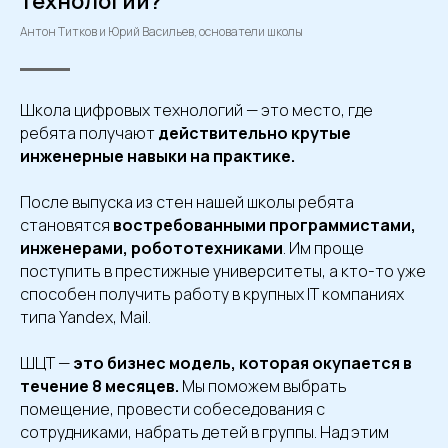
технологий?
Антон Титков и Юрий Васильев, основатели школы
Школа цифровых технологий — это место, где
ребята получают
действительно крутые
инженерные навыки на практике.
После выпуска из стен нашей школы ребята
становятся
востребованными программистами,
инженерами, робототехниками
. Им проще
поступить в престижные университеты, а кто-то уже
способен получить работу в крупных IT компаниях
типа Yandex, Mail.
ШЦТ —
это бизнес модель, которая окупается в
течение 8 месяцев.
Мы поможем выбрать
помещение, провести собеседования с
сотрудниками, набрать детей в группы. Над этим